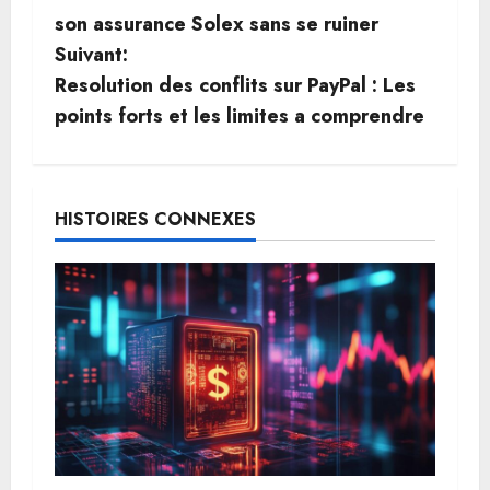
a
son assurance Solex sans se ruiner
v
Suivant:
Resolution des conflits sur PayPal : Les
i
points forts et les limites a comprendre
g
a
HISTOIRES CONNEXES
t
i
o
n
d
’