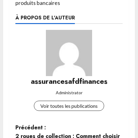
produits bancaires
À PROPOS DE L'AUTEUR
assurancesafdfinances
Administrator
Voir toutes les publications
N
Précédent :
2 roues de collection : Comment choisir