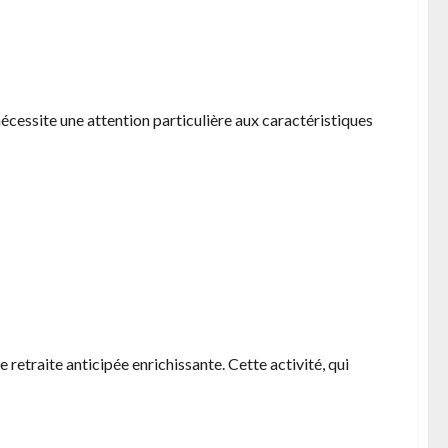
 Solex sans se ruiner
écessite une attention particulière aux caractéristiques
ee epanouie
retraite anticipée enrichissante. Cette activité, qui