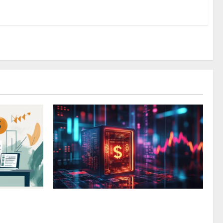
e épargne
Comment faire fructifier ses
etraite
economies dans un cadre securise