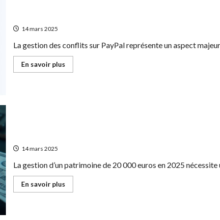
customiser
sa
Resolution des conflits sur PayPal : Les points forts et
carte
bancaire
14 mars 2025
tout
en
La gestion des conflits sur PayPal représente un aspect majeur 
preservant
ses
donnees
En
En savoir plus
savoir
plus
sur
Resolution
des
conflits
sur
PayPal
:
Les
Investir 20000 euros : Comment optimiser son PEA p
points
forts
14 mars 2025
et
les
La gestion d’un patrimoine de 20 000 euros en 2025 nécessite u
limites
a
comprendre
En
En savoir plus
savoir
plus
sur
Investir
20000