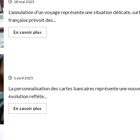
18 mai 2025
securise
et
L'annulation d'un voyage représente une situation délicate, su
innovant
française prévoit des...
En
En savoir plus
savoir
plus
sur
Remboursement
d’une
annulation
de
voyage
Les options creatives pour customiser sa carte bancai
sans
assurance
1 avril 2025
:
le
La personnalisation des cartes bancaires représente une nouvel
calendrier
a
évolution reflète...
suivre
En
En savoir plus
savoir
plus
sur
Les
options
creatives
pour