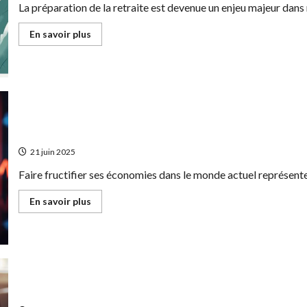
La préparation de la retraite est devenue un enjeu majeur dans n
biens
anciens
En
En savoir plus
savoir
plus
sur
Comment
maximiser
votre
épargne
avec
un
plan
Comment faire fructifier ses economies dans un cadre 
d’épargne
retraite
21 juin 2025
Faire fructifier ses économies dans le monde actuel représent
En
En savoir plus
savoir
plus
sur
Comment
faire
fructifier
ses
economies
dans
Remboursement d’une annulation de voyage sans assura
un
cadre