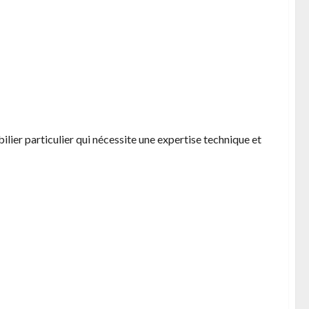
s pour la réhabilitation de biens anciens
lier particulier qui nécessite une expertise technique et
gne retraite