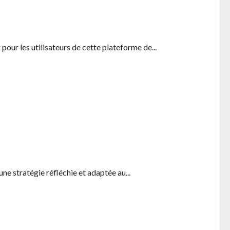
 les limites a comprendre
pour les utilisateurs de cette plateforme de...
our l’annee 2025
ne stratégie réfléchie et adaptée au...