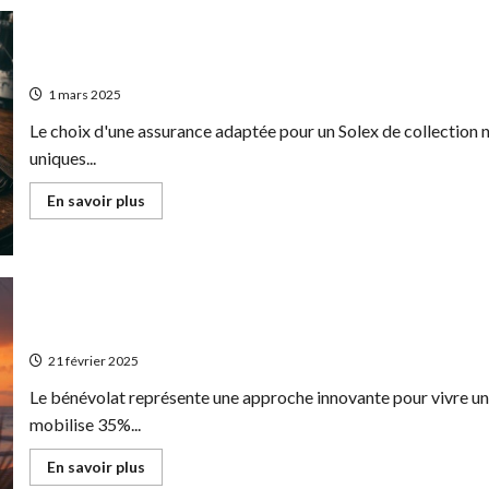
euros
:
Comment
optimiser
2 roues de collection : Comment choisir son assurance
son
PEA
1 mars 2025
pour
l’annee
Le choix d'une assurance adaptée pour un Solex de collection n
2025
uniques...
En
En savoir plus
savoir
plus
sur
2
roues
de
collection
:
Le benevolat : la voie royale vers une retraite anticip
Comment
choisir
21 février 2025
son
assurance
Le bénévolat représente une approche innovante pour vivre une 
Solex
sans
mobilise 35%...
se
ruiner
En
En savoir plus
savoir