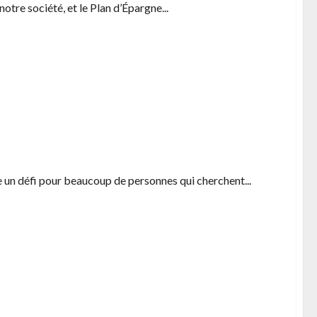
otre société, et le Plan d’Épargne...
securise et innovant
e un défi pour beaucoup de personnes qui cherchent...
nce : le calendrier a suivre