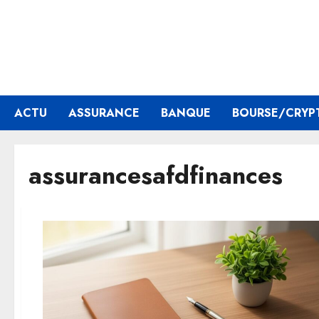
Aller
au
contenu
ACTU
ASSURANCE
BANQUE
BOURSE/CRYP
assurancesafdfinances