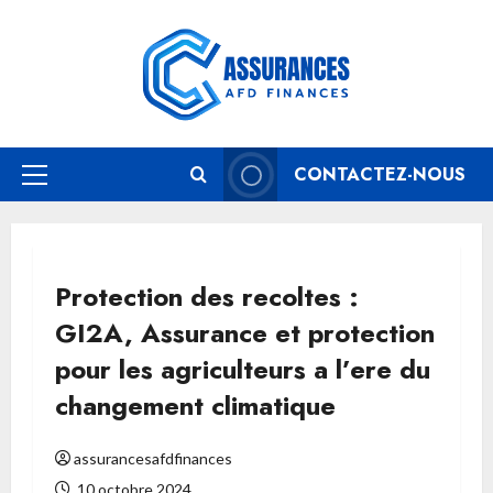
Aller
au
contenu
CONTACTEZ-NOUS
Menu
principal
Protection des recoltes :
GI2A, Assurance et protection
pour les agriculteurs a l’ere du
changement climatique
assurancesafdfinances
10 octobre 2024