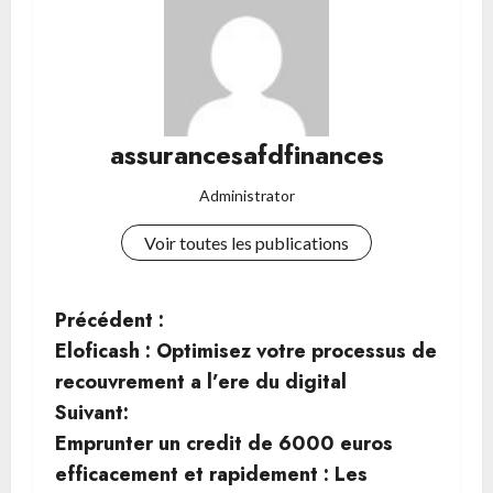
assurancesafdfinances
Administrator
Voir toutes les publications
N
Précédent :
Eloficash : Optimisez votre processus de
a
recouvrement a l’ere du digital
v
Suivant:
Emprunter un credit de 6000 euros
i
efficacement et rapidement : Les